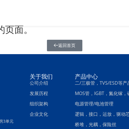
应用
服务支持
新闻资讯
人才招聘
联
的页面。
返回首页
关于我们
产品中心
公司介绍
二/三极管，TVS/ESD等产
发展历程
MOS管，IGBT，氮化镓
组织架构
电源管理/电池管理
企业文化
逻辑，接口，运放，驱动
房3单元
桥堆，光耦，保险丝