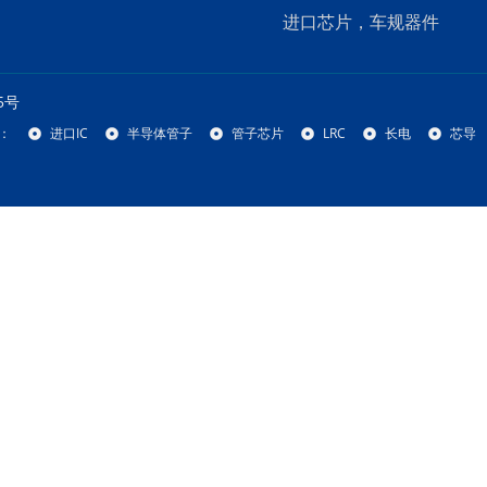
进口芯片，车规器件
5号
：
进口IC
半导体管子
管子芯片
LRC
长电
芯导