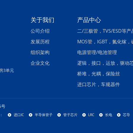
关于我们
产品中心
公司介绍
二/三极管，TVS/ESD等产
发展历程
MOS管，IGBT，氮化镓
组织架构
电源管理/电池管理
企业文化
逻辑，接口，运放，驱动
房3单元
桥堆，光耦，保险丝
进口芯片，车规器件
5号
：
进口IC
半导体管子
管子芯片
LRC
长电
芯导