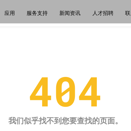
应用
服务支持
新闻资讯
人才招聘
联
404
我们似乎找不到您要查找的页面。